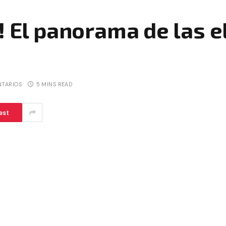
! El panorama de las 
NTARIOS
5 MINS READ
est