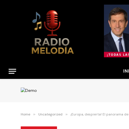
IN
Home
»
Uncategorized
»
¡Europa, despierta! El panorama de