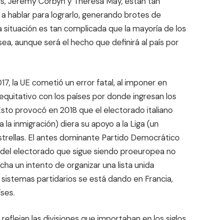
res, Jeremy Corbyn y Theresa May, están tan
n a hablar para lograrlo, generando brotes de
a situación es tan complicada que la mayoría de los
ea, aunque será el hecho que definirá al país por
17, la UE cometió un error fatal, al imponer en
equitativo con los países por donde ingresan los
 Esto provocó en 2018 que el electorado italiano
a inmigración) diera su apoyo a la Liga (un
strellas. El antes dominante Partido Democrático
a del electorado que sigue siendo proeuropea no
cha un intento de organizar una lista unida
sistemas partidarios se está dando en Francia,
ses.
eflejan las divisiones que importaban en los siglos