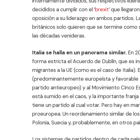
internamente divididos, sus respectivos líde
decididos a cumplir con el ‘
brexit
’ que llegaro
oposición a su liderazgo en ambos partidos. L
británicos solo quieren que se termine como s
las décadas venideras.
Italia se halla en un panorama similar.
En 20
forma estricta el Acuerdo de Dublín, que es in
migrantes a la UE (como es el caso de Italia).
(predominantemente europeísta y favorable a l
partido antieuropeo) y al Movimiento Cinco E
está sumido en el caos, y la importante franj
tiene un partido al cual votar. Pero hay en mar
proeuropea. Un reordenamiento similar de los 
Polonia, Suecia y, probablemente, en otros paí
Los sistemas de partidos dentro de cada país r