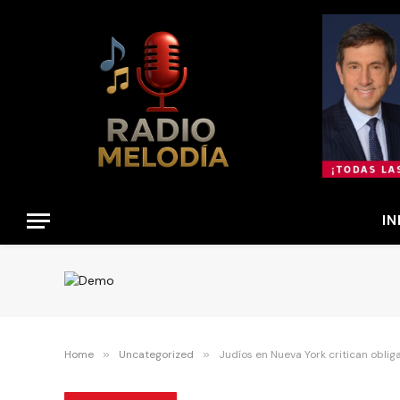
IN
Home
»
Uncategorized
»
Judíos en Nueva York critican obli