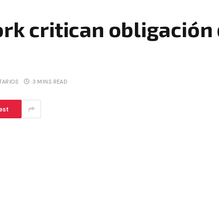
rk critican obligación
TARIOS
3 MINS READ
est