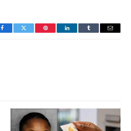
Facebook
Twitter
Pinterest
LinkedIn
Tumblr
Email