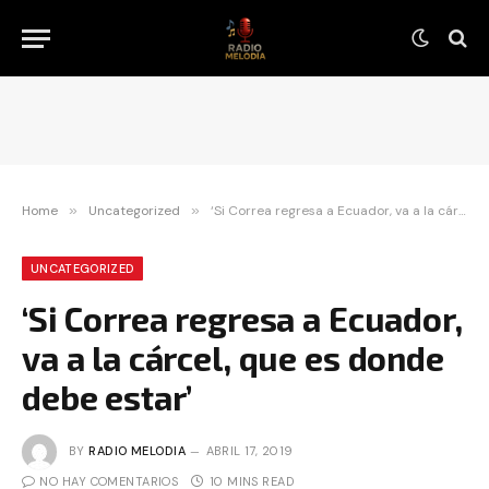
Home
»
Uncategorized
»
‘Si Correa regresa a Ecuador, va a la cárcel, que es donde debe estar’
UNCATEGORIZED
‘Si Correa regresa a Ecuador,
va a la cárcel, que es donde
debe estar’
BY
RADIO MELODIA
ABRIL 17, 2019
NO HAY COMENTARIOS
10 MINS READ