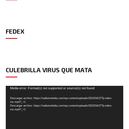
FEDEX
CULEBRILLA VIRUS QUE MATA
Reproductor
Media error: Format(s) not supported or source(s) not found
de
Descargar archivo: https://radiomelodia.com/wp-content/uploads/2023/04/2T5j-video-
vídeo
sm.mp4?_=1
Descargar archivo: https://radiomelodia.com/wp-content/uploads/2023/04/2T5j-video-
sm.mp4?_=1