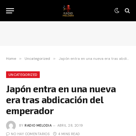
Home
»
Uncategorized
»
Japón entra en una nueva era tras abdicación del emperador
UNCATEGORIZED
Japón entra en una nueva
era tras abdicación del
emperador
BY
RADIO MELODIA
ABRIL 28, 2019
NO HAY COMENTARIOS
4 MINS READ