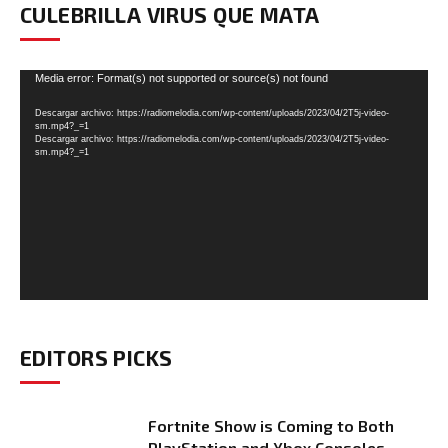
CULEBRILLA VIRUS QUE MATA
Reproductor
Media error: Format(s) not supported or source(s) not found
de
Descargar archivo: https://radiomelodia.com/wp-content/uploads/2023/04/2T5j-video-
vídeo
sm.mp4?_=1
Descargar archivo: https://radiomelodia.com/wp-content/uploads/2023/04/2T5j-video-
sm.mp4?_=1
EDITORS PICKS
Fortnite Show is Coming to Both
PlayStation and Xbox Consoles