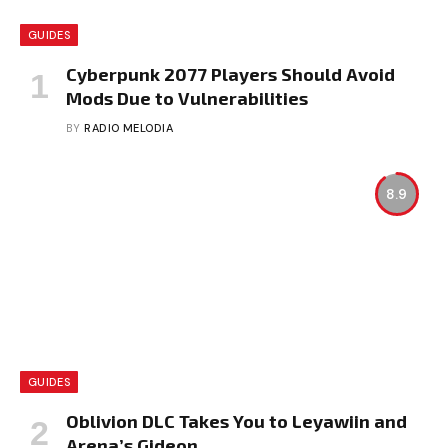
GUIDES
Cyberpunk 2077 Players Should Avoid
Mods Due to Vulnerabilities
BY
RADIO MELODIA
8.9
GUIDES
Oblivion DLC Takes You to Leyawiin and
Arena’s Gideon