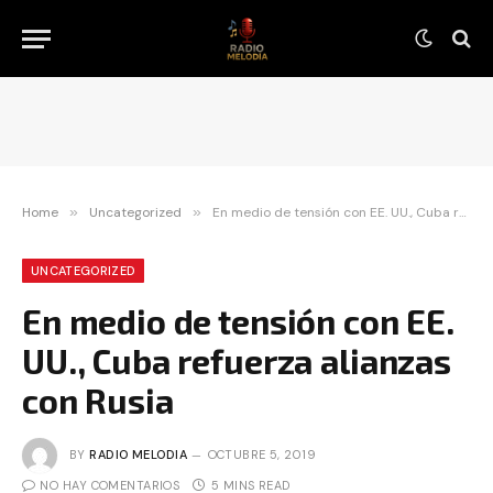
Home
»
Uncategorized
»
En medio de tensión con EE. UU., Cuba refuerza alianzas con Rusia
UNCATEGORIZED
En medio de tensión con EE.
UU., Cuba refuerza alianzas
con Rusia
BY
RADIO MELODIA
OCTUBRE 5, 2019
NO HAY COMENTARIOS
5 MINS READ