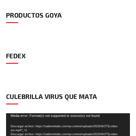
PRODUCTOS GOYA
FEDEX
CULEBRILLA VIRUS QUE MATA
Reproductor
Media error: Format(s) not supported or source(s) not found
de
Descargar archivo: https://radiomelodia.com/wp-content/uploads/2023/04/2T5j-video-
vídeo
sm.mp4?_=1
Descargar archivo: https://radiomelodia.com/wp-content/uploads/2023/04/2T5j-video-