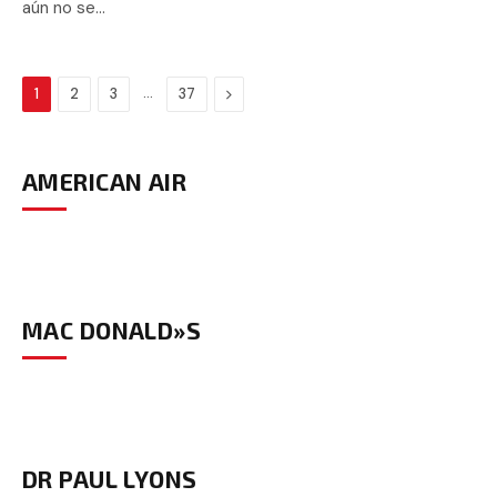
aún no se…
…
Next
1
2
3
37
AMERICAN AIR
MAC DONALD»S
DR PAUL LYONS