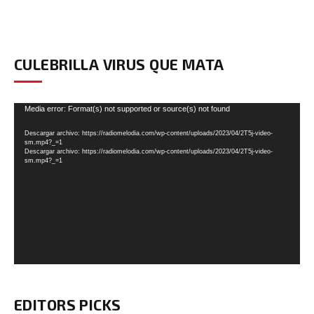
CULEBRILLA VIRUS QUE MATA
Reproductor
Media error: Format(s) not supported or source(s) not found
de
Descargar archivo: https://radiomelodia.com/wp-content/uploads/2023/04/2T5j-video-
vídeo
sm.mp4?_=1
Descargar archivo: https://radiomelodia.com/wp-content/uploads/2023/04/2T5j-video-
sm.mp4?_=1
EDITORS PICKS