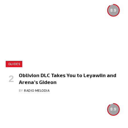
8.9
GUIDES
Oblivion DLC Takes You to Leyawiin and
Arena’s Gideon
BY
RADIO MELODIA
8.9