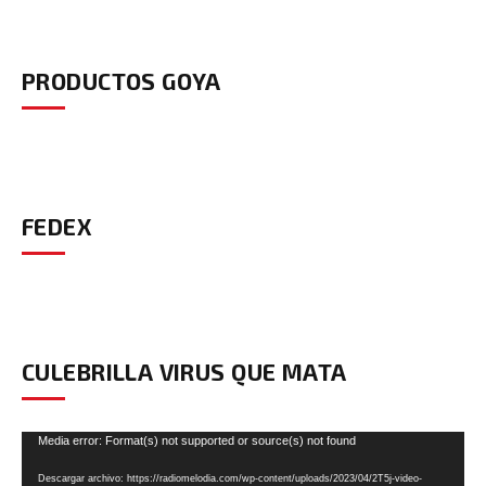
PRODUCTOS GOYA
FEDEX
CULEBRILLA VIRUS QUE MATA
Reproductor
Media error: Format(s) not supported or source(s) not found
de
Descargar archivo: https://radiomelodia.com/wp-content/uploads/2023/04/2T5j-video-