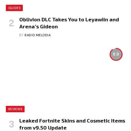
GUIDES
Oblivion DLC Takes You to Leyawiin and
Arena’s Gideon
BY
RADIO MELODIA
8.9
REVIEWS
Leaked Fortnite Skins and Cosmetic Items
from v9.50 Update