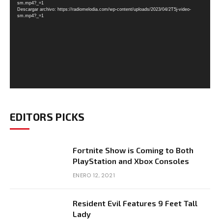
vídeo
sm.mp4?_=1
Descargar archivo: https://radiomelodia.com/wp-content/uploads/2023/04/2T5j-video-
sm.mp4?_=1
EDITORS PICKS
Fortnite Show is Coming to Both
PlayStation and Xbox Consoles
ENERO 12, 2021
Resident Evil Features 9 Feet Tall
Lady