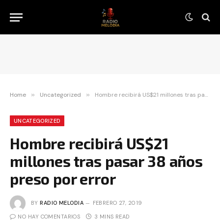
Home
»
Uncategorized
»
Hombre recibirá US$21 millones tras pasar 38 años preso por error
UNCATEGORIZED
Hombre recibirá US$21
millones tras pasar 38 años
preso por error
BY
RADIO MELODIA
FEBRERO 27, 2019
NO HAY COMENTARIOS
3 MINS READ