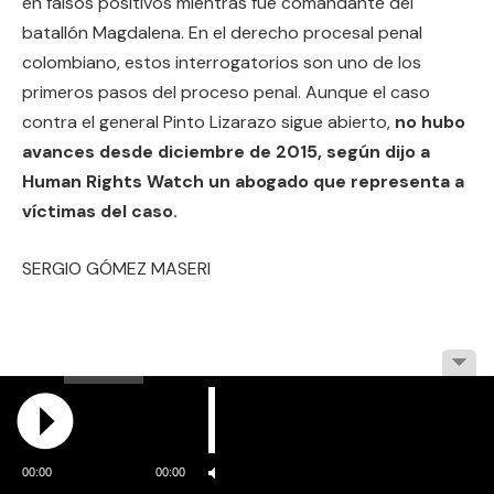
en falsos positivos mientras fue comandante del
batallón Magdalena. En el derecho procesal penal
colombiano, estos interrogatorios son uno de los
primeros pasos del proceso penal. Aunque el caso
contra el general Pinto Lizarazo sigue abierto,
no hubo
avances desde diciembre de 2015, según dijo a
Human Rights Watch un abogado que representa a
víctimas del caso.
SERGIO GÓMEZ MASERI
00:00
00:00
Facebook
Twitter
Pinterest
LinkedIn
Tumblr
Email