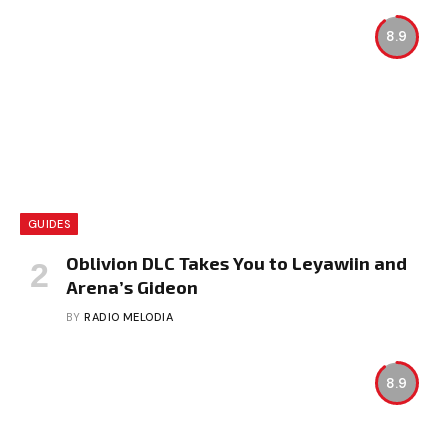
8.9
GUIDES
Oblivion DLC Takes You to Leyawiin and
Arena’s Gideon
BY
RADIO MELODIA
8.9