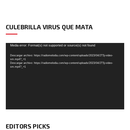
CULEBRILLA VIRUS QUE MATA
Reproductor
Media error: Format(s) not supported or source(s) not found
de
Descargar archivo: https://radiomelodia.com/wp-content/uploads/2023/04/2T5j-video-
vídeo
sm.mp4?_=1
Descargar archivo: https://radiomelodia.com/wp-content/uploads/2023/04/2T5j-video-
sm.mp4?_=1
EDITORS PICKS