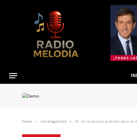
IN
Home
»
Uncategorized
»
EE. UU. endurece presión sobre el 