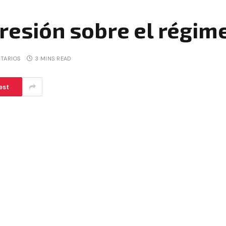
presión sobre el régi
TARIOS
3 MINS READ
est