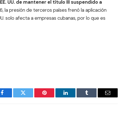
E. UU. de mantener el título III suspendido a
, la presión de terceros países frenó la aplicación
E. UU. solo afecta a empresas cubanas, por lo que es
Facebook
Twitter
Pinterest
LinkedIn
Tumblr
Email