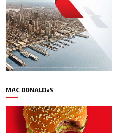
MAC DONALD»S