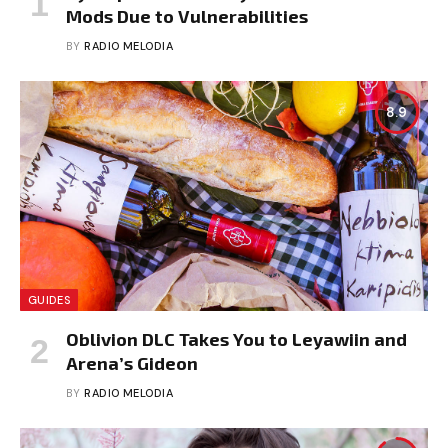
Mods Due to Vulnerabilities
BY
RADIO MELODIA
8.9
GUIDES
Oblivion DLC Takes You to Leyawiin and
Arena’s Gideon
BY
RADIO MELODIA