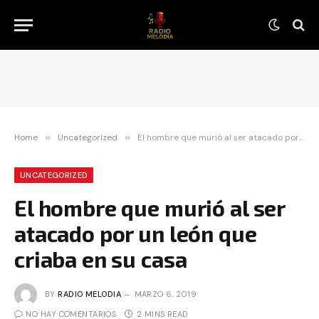
Home
»
Uncategorized
»
El hombre que murió al ser atacado por un león que criaba en su casa
UNCATEGORIZED
El hombre que murió al ser
atacado por un león que
criaba en su casa
BY
RADIO MELODIA
MARZO 6, 2019
NO HAY COMENTARIOS
2 MINS READ