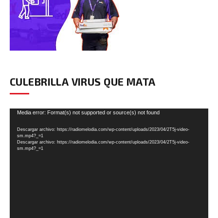
CULEBRILLA VIRUS QUE MATA
Reproductor
Media error: Format(s) not supported or source(s) not found
de
Descargar archivo: https://radiomelodia.com/wp-content/uploads/2023/04/2T5j-video-
vídeo
sm.mp4?_=1
Descargar archivo: https://radiomelodia.com/wp-content/uploads/2023/04/2T5j-video-
sm.mp4?_=1