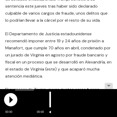
sentencia este jueves tras haber sido declarado
culpable de varios cargos de fraude, unos delitos que
lo podrían llevar a la cárcel por el resto de su vida.
El Departamento de Justicia estadounidense
recomendó imponer entre 19 y 24 años de prisión a
Manafort, que cumple 70 años en abril, condenado por
un jurado de Virginia en agosto por fraude bancario y
fiscal en un proceso que se desarrolló en Alexandría, en
el estado de Virginia (este) y que acaparó mucha
atención mediática.
El exasesor de Trump, cuyos gustos caros fueron
desvelados en el juicio -se gastó 15.000 dólares en una
chaqueta de piel de avestruz que hizo marcar con la
«M»-, perdió parte de su esplendor desde su arresto
00:00
00:00