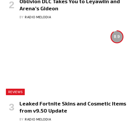
Oblivion DLC Takes You to Leyawiin and
Arena’s Gideon
BY
RADIO MELODIA
8.9
REVIEWS
Leaked Fortnite Skins and Cosmetic Items
from v9.50 Update
BY
RADIO MELODIA