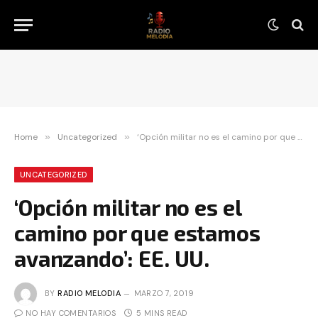
Home
»
Uncategorized
»
‘Opción militar no es el camino por que estamos avanzando’: EE. UU.
UNCATEGORIZED
‘Opción militar no es el
camino por que estamos
avanzando’: EE. UU.
BY
RADIO MELODIA
MARZO 7, 2019
NO HAY COMENTARIOS
5 MINS READ