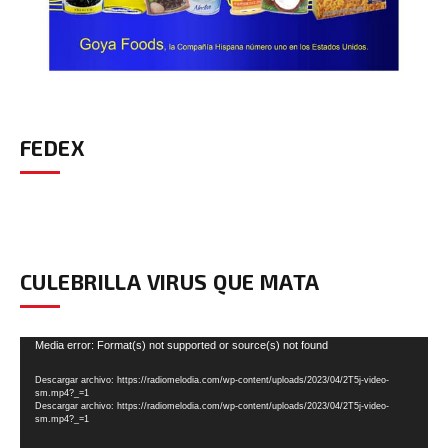
FEDEX
CULEBRILLA VIRUS QUE MATA
Reproductor
Media error: Format(s) not supported or source(s) not found
de
Descargar archivo: https://radiomelodia.com/wp-content/uploads/2023/04/2T5j-video-
vídeo
sm.mp4?_=1
Descargar archivo: https://radiomelodia.com/wp-content/uploads/2023/04/2T5j-video-
sm.mp4?_=1