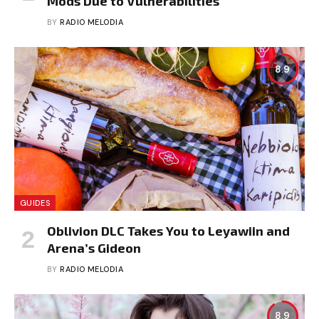
Mods Due to Vulnerabilities
BY
RADIO MELODIA
8.9
GUIDES
Oblivion DLC Takes You to Leyawiin and
Arena’s Gideon
BY
RADIO MELODIA
8.9