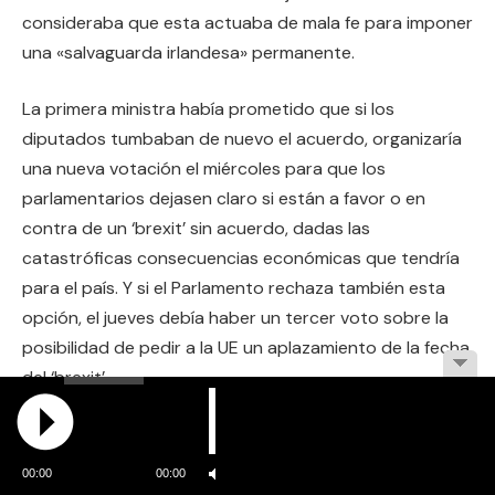
consideraba que esta actuaba de mala fe para imponer
una «salvaguarda irlandesa» permanente.
La primera ministra había prometido que si los
diputados tumbaban de nuevo el acuerdo, organizaría
una nueva votación el miércoles para que los
parlamentarios dejasen claro si están a favor o en
contra de un ‘brexit’ sin acuerdo, dadas las
catastróficas consecuencias económicas que tendría
para el país. Y si el Parlamento rechaza también esta
opción, el jueves debía haber un tercer voto sobre la
posibilidad de pedir a la UE un aplazamiento de la fecha
del ‘brexit’.
Riesgo de elecciones anticipadas
00:00
00:00
«Votamos a favor de salir de la UE, así que debemos