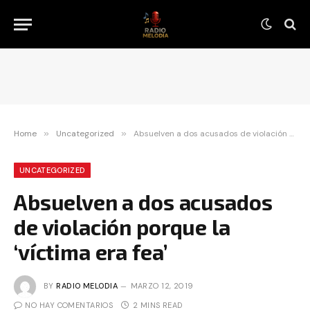
Home
»
Uncategorized
»
Absuelven a dos acusados de violación porque la ‘víctima era fea’
UNCATEGORIZED
Absuelven a dos acusados
de violación porque la
‘víctima era fea’
BY
RADIO MELODIA
MARZO 12, 2019
NO HAY COMENTARIOS
2 MINS READ