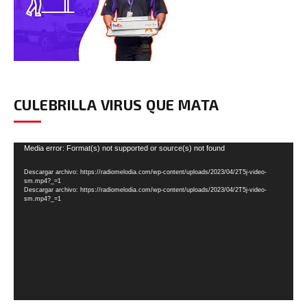
CULEBRILLA VIRUS QUE MATA
Reproductor
Media error: Format(s) not supported or source(s) not found
de
Descargar archivo: https://radiomelodia.com/wp-content/uploads/2023/04/2T5j-video-
vídeo
sm.mp4?_=1
Descargar archivo: https://radiomelodia.com/wp-content/uploads/2023/04/2T5j-video-
sm.mp4?_=1