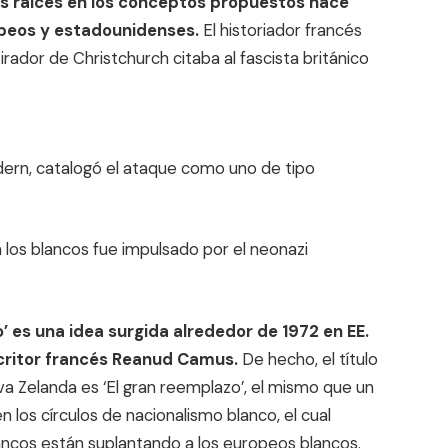
us raíces en los conceptos propuestos hace
opeos y estadounidenses.
El historiador francés
irador de Christchurch citaba al fascista británico
dern, catalogó el ataque como uno de tipo
a los blancos fue impulsado por el neonazi
 es una idea surgida alrededor de 1972 en EE.
scritor francés Reanud Camus.
De hecho, el título
a Zelanda es ‘El gran reemplazo’, el mismo que un
n los círculos de nacionalismo blanco, el cual
ancos están suplantando a los europeos blancos.