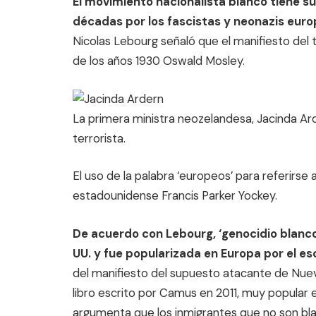
El movimiento nacionalista blanco tiene s
décadas por los fascistas y neonazis eur
Nicolas Lebourg señaló que el manifiesto del t
de los años 1930 Oswald Mosley.
La primera ministra neozelandesa, Jacinda Ar
terrorista.
El uso de la palabra ‘europeos’ para referirse 
estadounidense Francis Parker Yockey.
De acuerdo con Lebourg, ‘genocidio blanco’
UU. y fue popularizada en Europa por el e
del manifiesto del supuesto atacante de Nuev
libro escrito por Camus en 2011, muy popular e
argumenta que los inmigrantes que no son bl