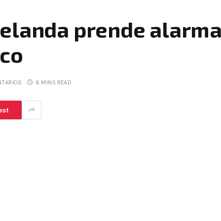
elanda prende alarma
nco
NTARIOS
6 MINS READ
est