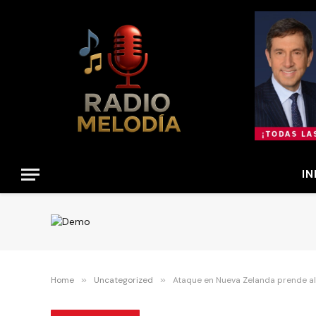
IN
Home
»
Uncategorized
»
Ataque en Nueva Zelanda prende a