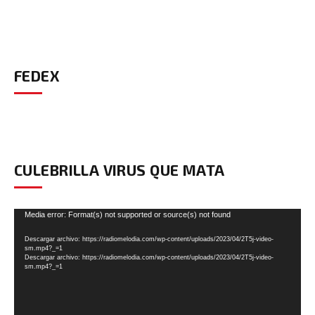
FEDEX
CULEBRILLA VIRUS QUE MATA
Reproductor
Media error: Format(s) not supported or source(s) not found
de
Descargar archivo: https://radiomelodia.com/wp-content/uploads/2023/04/2T5j-video-
vídeo
sm.mp4?_=1
Descargar archivo: https://radiomelodia.com/wp-content/uploads/2023/04/2T5j-video-
sm.mp4?_=1