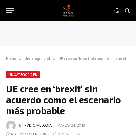
Home
»
Uncategorized
»
UE cree en ‘brexit’ sin acuerdo como el escenario más probable
UNCATEGORIZED
UE cree en ‘brexit’ sin
acuerdo como el escenario
más probable
BY
RADIO MELODIA
MARZO 24, 2019
NO HAY COMENTARIOS
5 MINS READ