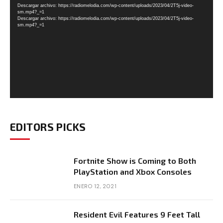
Descargar archivo: https://radiomelodia.com/wp-content/uploads/2023/04/2T5j-video-
vídeo
sm.mp4?_=1
Descargar archivo: https://radiomelodia.com/wp-content/uploads/2023/04/2T5j-video-
sm.mp4?_=1
EDITORS PICKS
Fortnite Show is Coming to Both
PlayStation and Xbox Consoles
ENERO 12, 2021
Resident Evil Features 9 Feet Tall