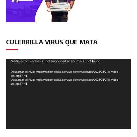
CULEBRILLA VIRUS QUE MATA
Reproductor
Media error: Format(s) not supported or source(s) not found
de
Descargar archivo: https://radiomelodia.com/wp-content/uploads/2023/04/2T5j-video-
vídeo
sm.mp4?_=1
Descargar archivo: https://radiomelodia.com/wp-content/uploads/2023/04/2T5j-video-
sm.mp4?_=1