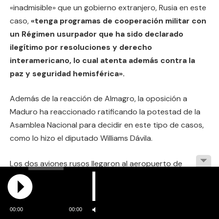
«inadmisible» que un gobierno extranjero, Rusia en este
caso,
«tenga programas de cooperación militar con
un Régimen usurpador que ha sido declarado
ilegítimo por resoluciones y derecho
interamericano, lo cual atenta además contra la
paz y seguridad hemisférica».
Además de la reacción de Almagro, la oposición a
Maduro ha reaccionado ratificando la potestad de la
Asamblea Nacional para decidir en este tipo de casos,
como lo hizo el diputado Williams Dávila.
Los dos aviones rusos llegaron al aeropuerto de
Maiquetía, que sirve a Caracas, este domingo. Hasta
ahora, el régimen no ha respondido las peticiones de
agencias internacionales sobre el objetivo de esta
00:00
00:00
visita.