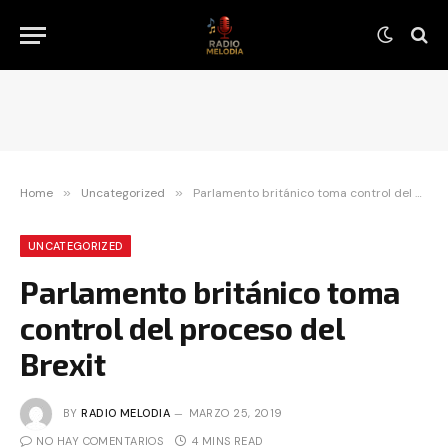
Home
»
Uncategorized
»
Parlamento británico toma control del proceso del Brexit
UNCATEGORIZED
Parlamento británico toma
control del proceso del
Brexit
BY
RADIO MELODIA
MARZO 25, 2019
NO HAY COMENTARIOS
4 MINS READ