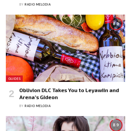
BY
RADIO MELODIA
8.9
GUIDES
Oblivion DLC Takes You to Leyawiin and
Arena’s Gideon
BY
RADIO MELODIA
8.9