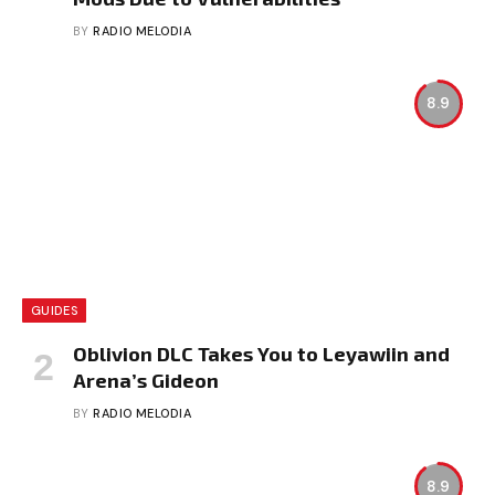
BY
RADIO MELODIA
8.9
GUIDES
Oblivion DLC Takes You to Leyawiin and
Arena’s Gideon
BY
RADIO MELODIA
8.9