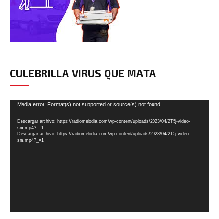
CULEBRILLA VIRUS QUE MATA
Reproductor
Media error: Format(s) not supported or source(s) not found
de
Descargar archivo: https://radiomelodia.com/wp-content/uploads/2023/04/2T5j-video-
vídeo
sm.mp4?_=1
Descargar archivo: https://radiomelodia.com/wp-content/uploads/2023/04/2T5j-video-
sm.mp4?_=1