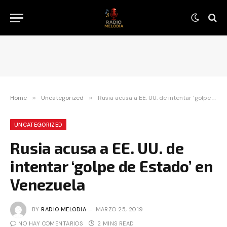
Home
»
Uncategorized
»
Rusia acusa a EE. UU. de intentar ‘golpe de Estado’ en Venezuela
UNCATEGORIZED
Rusia acusa a EE. UU. de
intentar ‘golpe de Estado’ en
Venezuela
BY
RADIO MELODIA
MARZO 25, 2019
NO HAY COMENTARIOS
2 MINS READ