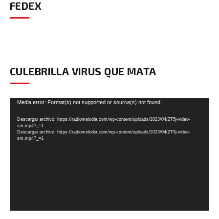
FEDEX
CULEBRILLA VIRUS QUE MATA
Reproductor
Media error: Format(s) not supported or source(s) not found
de
Descargar archivo: https://radiomelodia.com/wp-content/uploads/2023/04/2T5j-video-
vídeo
sm.mp4?_=1
Descargar archivo: https://radiomelodia.com/wp-content/uploads/2023/04/2T5j-video-
sm.mp4?_=1