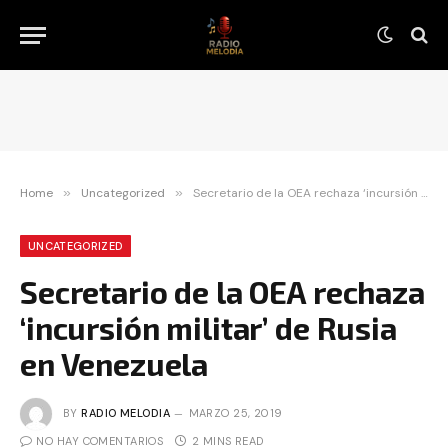
Home
»
Uncategorized
»
Secretario de la OEA rechaza ‘incursión militar’ de Rusia en Venezuela
UNCATEGORIZED
Secretario de la OEA rechaza
‘incursión militar’ de Rusia
en Venezuela
BY
RADIO MELODIA
MARZO 25, 2019
NO HAY COMENTARIOS
2 MINS READ