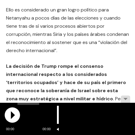
Ello es considerado un gran logro político para
Netanyahu a pocos días de las elecciones y cuando
tiene tras de sí varios procesos abiertos por
corrupción, mientras Siria y los países árabes condenan
el reconocimiento al sostener que es una “violación del
derecho internacional”.
La decisión de Trump rompe el consenso
internacional respecto a los considerados
‘territorios ocupados’ y hace de su país el primero
que reconoce la soberanía de Israel sobre esta
zona muy estratégica a nivel militar e hídrico
. Pero
para la ONU, el estatus legal del Golán sigue intacto
(véase recuadro). Ya hace más de un año, Trump había
sacudido otro pilar de la política exterior
00:00
00:00
estadounidense al reconocer a Jerusalén como capital