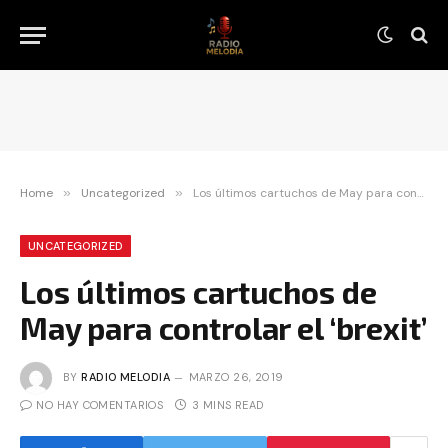
Home
»
Uncategorized
»
Los últimos cartuchos de May para controlar el ‘brexit’
UNCATEGORIZED
Los últimos cartuchos de
May para controlar el ‘brexit’
BY
RADIO MELODIA
MARZO 26, 2019
NO HAY COMENTARIOS
3 MINS READ