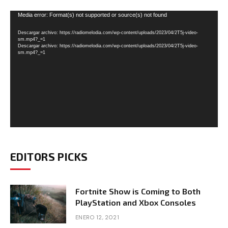
Reproductor
Media error: Format(s) not supported or source(s) not found
de
Descargar archivo: https://radiomelodia.com/wp-content/uploads/2023/04/2T5j-video-
vídeo
sm.mp4?_=1
Descargar archivo: https://radiomelodia.com/wp-content/uploads/2023/04/2T5j-video-
sm.mp4?_=1
EDITORS PICKS
Fortnite Show is Coming to Both
PlayStation and Xbox Consoles
ENERO 12, 2021