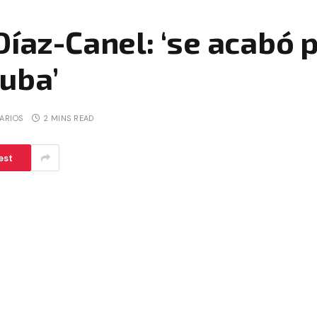
Díaz-Canel: ‘se acabó 
uba’
ARIOS
2 MINS READ
est