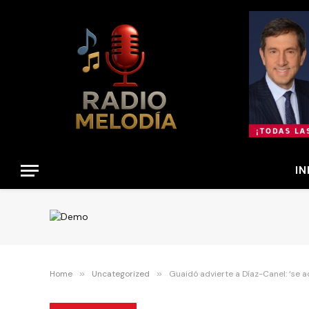
IN
Home
»
Uncategorized
»
Guaidó advierte a Díaz-Canel: ‘se 