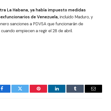
ntra La Habana, ya había impuesto medidas
 exfuncionarios de Venezuela,
incluido Maduro, y
 enero sanciones a PDVSA que funcionarán de
uando empiecen a regir el 28 de abril.
Facebook
Twitter
Pinterest
LinkedIn
Tumblr
Email