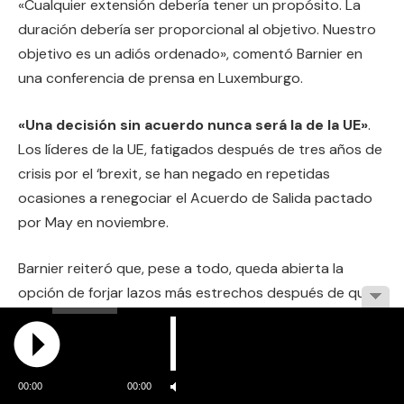
«Cualquier extensión debería tener un propósito. La
duración debería ser proporcional al objetivo. Nuestro
objetivo es un adiós ordenado», comentó Barnier en
una conferencia de prensa en Luxemburgo.
«Una decisión sin acuerdo nunca será la de la UE»
.
Los líderes de la UE, fatigados después de tres años de
crisis por el ‘brexit, se han negado en repetidas
ocasiones a renegociar el Acuerdo de Salida pactado
por May en noviembre.
Barnier reiteró que, pese a todo, queda abierta la
opción de forjar lazos más estrechos después de que
se consuma el ‘brexit’. Incapaz de convencer a sus
correligionarios conservadores para que aprueben su
acuerdo, May está cortejando al socialista Jeremy
00:00
00:00
Corbyn, cuyo Partido Laborista quiere mantener a