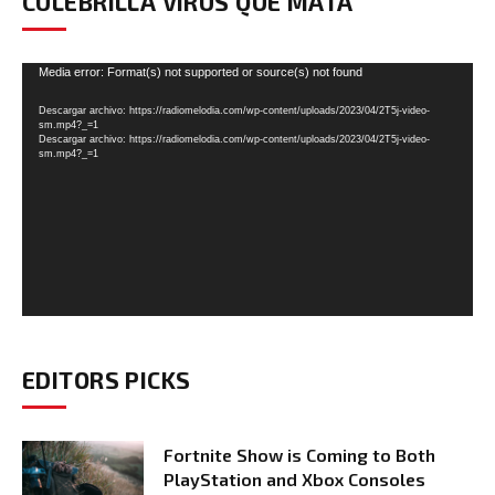
CULEBRILLA VIRUS QUE MATA
Reproductor
Media error: Format(s) not supported or source(s) not found
de
Descargar archivo: https://radiomelodia.com/wp-content/uploads/2023/04/2T5j-video-
vídeo
sm.mp4?_=1
Descargar archivo: https://radiomelodia.com/wp-content/uploads/2023/04/2T5j-video-
sm.mp4?_=1
EDITORS PICKS
Fortnite Show is Coming to Both
PlayStation and Xbox Consoles