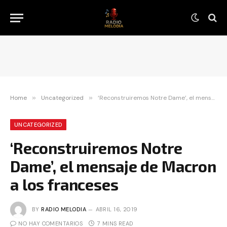
Home
»
Uncategorized
»
‘Reconstruiremos Notre Dame’, el mensaje de Macron a los franceses
UNCATEGORIZED
‘Reconstruiremos Notre
Dame’, el mensaje de Macron
a los franceses
BY
RADIO MELODIA
ABRIL 16, 2019
NO HAY COMENTARIOS
7 MINS READ