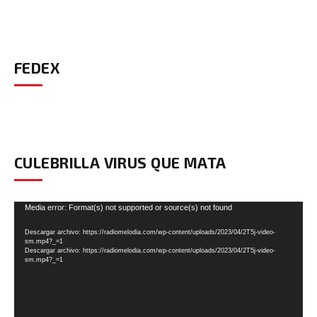
FEDEX
CULEBRILLA VIRUS QUE MATA
Reproductor
Media error: Format(s) not supported or source(s) not found
de
Descargar archivo: https://radiomelodia.com/wp-content/uploads/2023/04/2T5j-video-
vídeo
sm.mp4?_=1
Descargar archivo: https://radiomelodia.com/wp-content/uploads/2023/04/2T5j-video-
sm.mp4?_=1