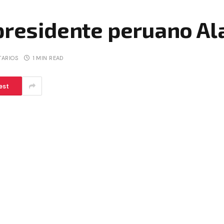
presidente peruano Ala
TARIOS
1 MIN READ
est