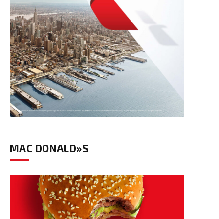
MAC DONALD»S