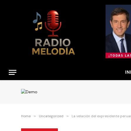
IN
Home
»
Uncategorized
»
La velación del expresidente peruan