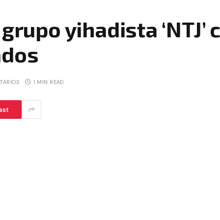
 grupo yihadista ‘NTJ’ 
ados
TARIOS
1 MIN READ
est