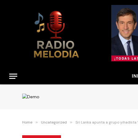
IN
Home
»
Uncategorized
»
Sri Lanka apunta a grupo yihadista