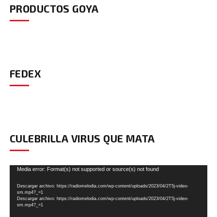
PRODUCTOS GOYA
FEDEX
CULEBRILLA VIRUS QUE MATA
Reproductor
Media error: Format(s) not supported or source(s) not found
de
Descargar archivo: https://radiomelodia.com/wp-content/uploads/2023/04/2T5j-video-
vídeo
sm.mp4?_=1
Descargar archivo: https://radiomelodia.com/wp-content/uploads/2023/04/2T5j-video-
sm.mp4?_=1