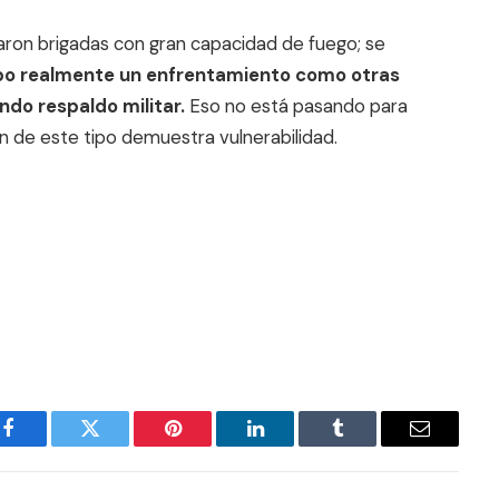
iparon brigadas con gran capacidad de fuego; se
bo realmente un enfrentamiento como otras
do respaldo militar.
Eso no está pasando para
n de este tipo demuestra vulnerabilidad.
Facebook
Twitter
Pinterest
LinkedIn
Tumblr
Email