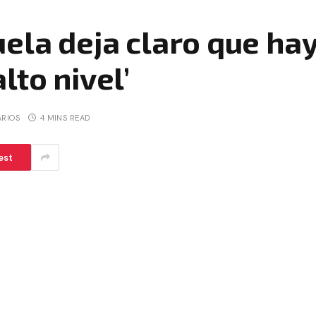
ela deja claro que ha
lto nivel’
RIOS
4 MINS READ
est