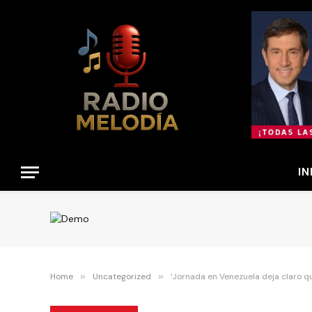
IN
Home
»
Uncategorized
»
‘Jornada en Venezuela deja claro qu