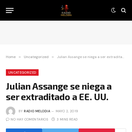
Home
»
Uncategorized
»
Julian Assange se niega a ser extraditado a EE. UU.
UNCATEGORIZED
Julian Assange se niega a
ser extraditado a EE. UU.
BY
RADIO MELODIA
MAYO 2, 2019
NO HAY COMENTARIOS
3 MINS READ