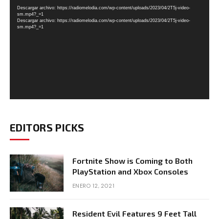
de
Descargar archivo: https://radiomelodia.com/wp-content/uploads/2023/04/2T5j-video-
vídeo
sm.mp4?_=1
Descargar archivo: https://radiomelodia.com/wp-content/uploads/2023/04/2T5j-video-
sm.mp4?_=1
EDITORS PICKS
Fortnite Show is Coming to Both
PlayStation and Xbox Consoles
ENERO 12, 2021
Resident Evil Features 9 Feet Tall