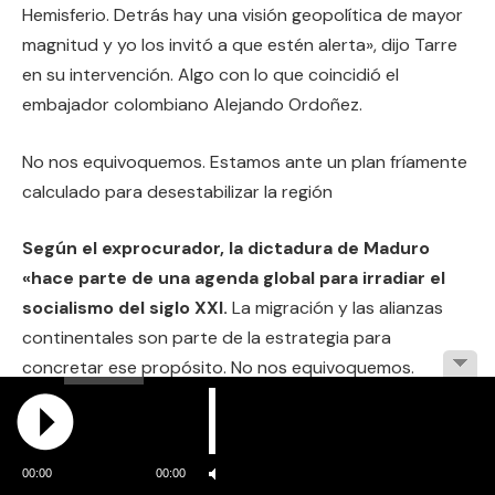
Hemisferio. Detrás hay una visión geopolítica de mayor
magnitud y yo los invitó a que estén alerta», dijo Tarre
en su intervención. Algo con lo que coincidió el
embajador colombiano Alejando Ordoñez.
No nos equivoquemos. Estamos ante un plan fríamente
calculado para desestabilizar la región
Según el exprocurador, la dictadura de Maduro
«hace parte de una agenda global para irradiar el
socialismo del siglo XXI.
La migración y las alianzas
continentales son parte de la estrategia para
concretar ese propósito. No nos equivoquemos.
Estamos ante un plan fríamente calculado para
desestabilizar la región», sostuvo Ordoñez tras resaltar
que se trata del riesgo más grave para la seguridad
00:00
00:00
hemisférica.