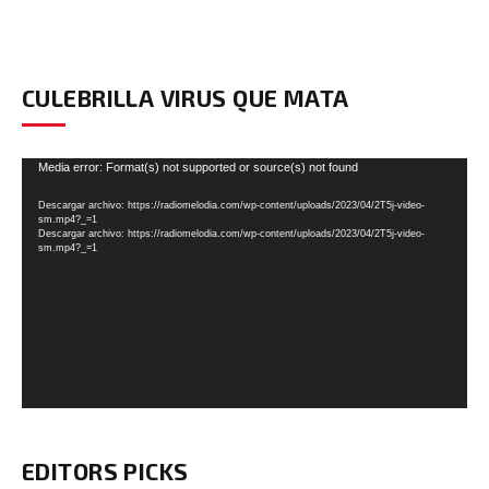
CULEBRILLA VIRUS QUE MATA
Reproductor
Media error: Format(s) not supported or source(s) not found
de
Descargar archivo: https://radiomelodia.com/wp-content/uploads/2023/04/2T5j-video-
vídeo
sm.mp4?_=1
Descargar archivo: https://radiomelodia.com/wp-content/uploads/2023/04/2T5j-video-
sm.mp4?_=1
EDITORS PICKS