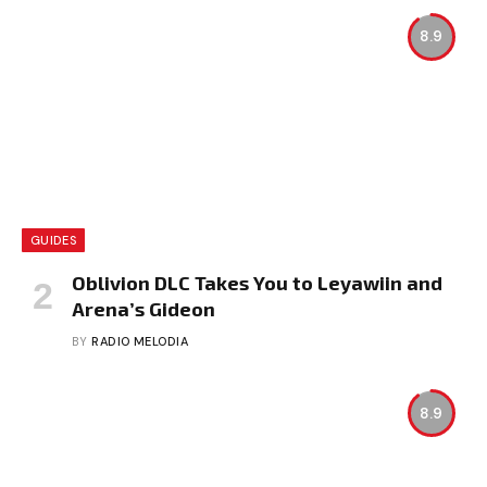
8.9
GUIDES
Oblivion DLC Takes You to Leyawiin and
Arena’s Gideon
BY
RADIO MELODIA
8.9