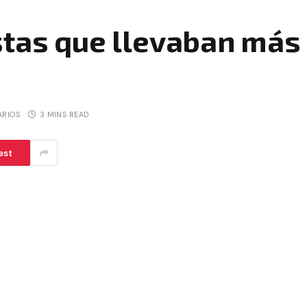
stas que llevaban más
ARIOS
3 MINS READ
est