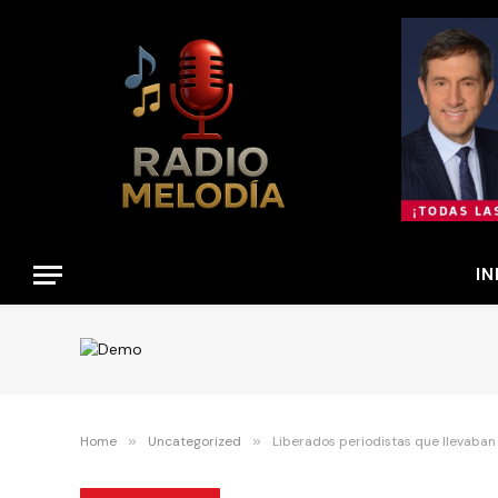
IN
Home
»
Uncategorized
»
Liberados periodistas que llevaban