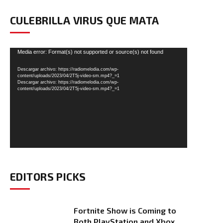
CULEBRILLA VIRUS QUE MATA
Reproductor
Media error: Format(s) not supported or source(s) not found
de
Descargar archivo: https://radiomelodia.com/wp-
vídeo
content/uploads/2023/04/2T5j-video-sm.mp4?_=1
Descargar archivo: https://radiomelodia.com/wp-
content/uploads/2023/04/2T5j-video-sm.mp4?_=1
EDITORS PICKS
Fortnite Show is Coming to
Both PlayStation and Xbox