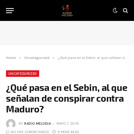
Home
»
Uncategorized
»
¿Qué pasa en el Sebin, al que señalan de conspirar contra Maduro?
UNCATEGORIZED
¿Qué pasa en el Sebin, al que
señalan de conspirar contra
Maduro?
BY
RADIO MELODIA
MAYO 7, 2019
NO HAY COMENTARIOS
9 MINS READ