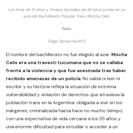
Luli Arias de 31 años y Viviana González de 48 años juntas en un
aula del Bachillerato Popular Trans Mocha Celis.
Foto:
Diego Spivacow/AFV
El nombre del bachillerato no fue elegido al azar.
Mocha
Celis era una travesti tucumana que no se callaba
frente a la violencia y que fue asesinada tras haber
recibido amenazas de un policía
. No sabía ni leer ni
escribir y su historia refleja la situación de extrema
vulnerabilidad y violación de derechos que atraviesa la
población trans en la Argentina: obligada a vivir en los
márgenes, criminalizada hasta hace no mucho tiempo,
con una expectativa de vida cercana a los 35 años y
una enorme dificultad para estudiar o acceder a un