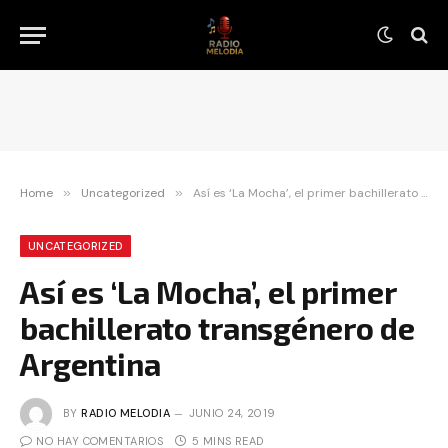
Home
»
Uncategorized
»
Así es ‘La Mocha’, el primer bachillerato transgénero de Argentina
UNCATEGORIZED
Así es ‘La Mocha’, el primer
bachillerato transgénero de
Argentina
BY
RADIO MELODIA
JUNIO 24, 2019
NO HAY COMENTARIOS
5 MINS READ