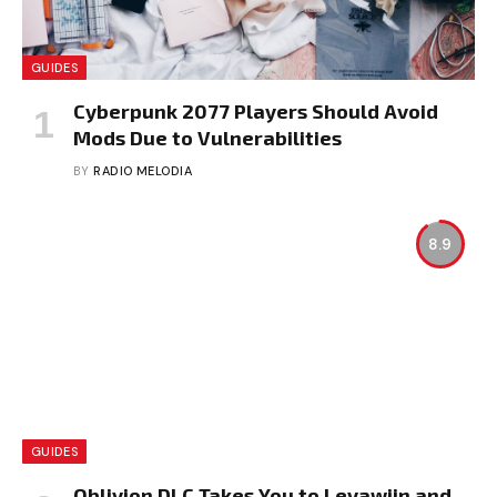
GUIDES
Cyberpunk 2077 Players Should Avoid
Mods Due to Vulnerabilities
BY
RADIO MELODIA
8.9
GUIDES
Oblivion DLC Takes You to Leyawiin and