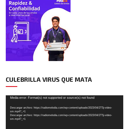
CULEBRILLA VIRUS QUE MATA
Reproductor
Media error: Format(s) not supported or source(s) not found
de
Descargar archivo: https://radiomelodia.com/wp-content/uploads/2023/04/2T5j-video-
vídeo
sm.mp4?_=1
Descargar archivo: https://radiomelodia.com/wp-content/uploads/2023/04/2T5j-video-
sm.mp4?_=1