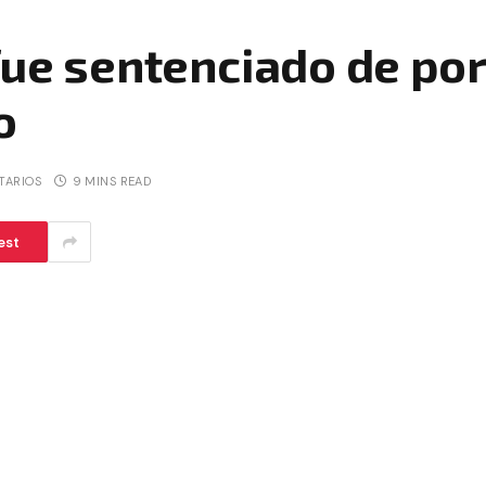
fue sentenciado de por 
o
TARIOS
9 MINS READ
est