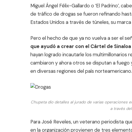
Miguel Ángel Félix-Gallardo o ‘El Padrino’, ca
de tráfico de drogas se fueron refinando has
Estados Unidos a través de túneles, su marca 
Pero el hecho de que ya no vuelva a ser el se
que ayudó a crear con el Cártel de Sinalo
hayan logrado incautarle los multimillonarios 
cambiaron y ahora otros se disputan a fuego y 
en diversas regiones del país norteamericano.
Chupeta dio detalles al jurado de varias operaciones e
a través del
Para José Reveles, un veterano periodista que
en la organización provienen de tres element