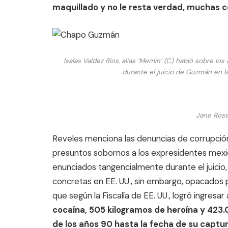
maquillado y no le resta verdad, muchas c
Isaías Valdez Ríos, alias ‘Memín’ (C) habló sobre l
durante el juicio de Guzmán en la
Jane Rose
Reveles menciona las denuncias de corrupción
presuntos sobornos a los expresidentes mexi
enunciados tangencialmente durante el juicio
concretas en EE. UU., sin embargo, opacados p
que según la Fiscalía de EE. UU., logró ingresa
cocaína, 505 kilogramos de heroína y 42
de los años 90 hasta la fecha de su captur