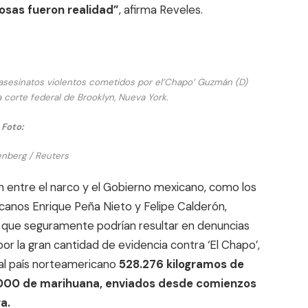
osas fueron realidad”
, afirma Reveles.
os asesinatos violentos cometidos por el’Chapo’ Guzmán (D)
 corte federal de Brooklyn, Nueva York.
Foto:
nberg / Reuters
 entre el narco y el Gobierno mexicano, como los
canos Enrique Peña Nieto y Felipe Calderón,
, que seguramente podrían resultar en denuncias
or la gran cantidad de evidencia contra ‘El Chapo’,
r al país norteamericano
528.276 kilogramos de
3.000 de marihuana, enviados desde comienzos
a.