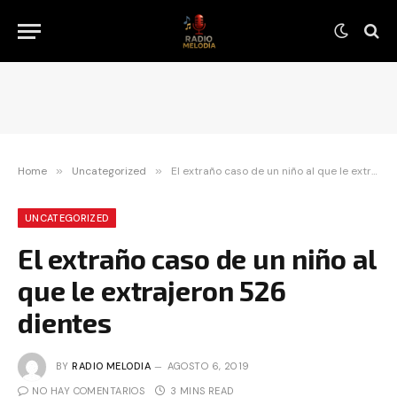
Home
»
Uncategorized
»
El extraño caso de un niño al que le extrajeron 526 dientes
UNCATEGORIZED
El extraño caso de un niño al
que le extrajeron 526
dientes
BY
RADIO MELODIA
AGOSTO 6, 2019
NO HAY COMENTARIOS
3 MINS READ