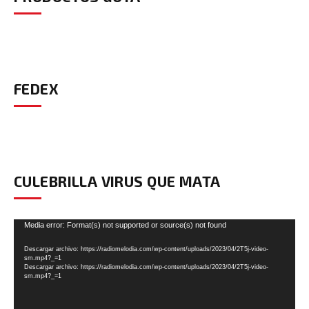
FEDEX
CULEBRILLA VIRUS QUE MATA
Reproductor
Media error: Format(s) not supported or source(s) not found
de
Descargar archivo: https://radiomelodia.com/wp-content/uploads/2023/04/2T5j-video-
vídeo
sm.mp4?_=1
Descargar archivo: https://radiomelodia.com/wp-content/uploads/2023/04/2T5j-video-
sm.mp4?_=1