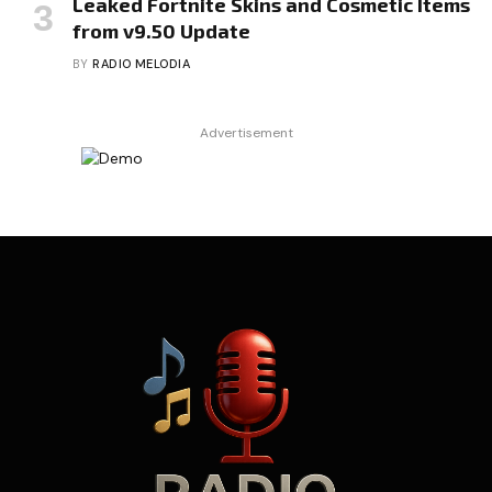
Leaked Fortnite Skins and Cosmetic Items
from v9.50 Update
BY
RADIO MELODIA
Advertisement