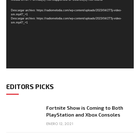
de
Descargar archivo: https://radiomelodia.com/wp-content/uploads/2023/04/2T5j-video-
vídeo
sm.mp4?_=1
Descargar archivo: https://radiomelodia.com/wp-content/uploads/2023/04/2T5j-video-
sm.mp4?_=1
EDITORS PICKS
Fortnite Show is Coming to Both
PlayStation and Xbox Consoles
ENERO 12, 2021