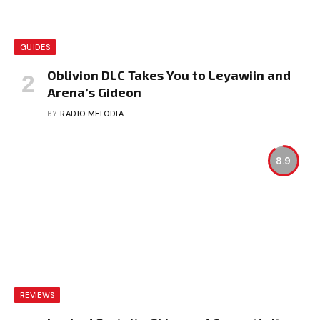
GUIDES
Oblivion DLC Takes You to Leyawiin and
Arena’s Gideon
BY
RADIO MELODIA
8.9
REVIEWS