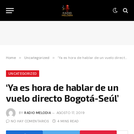
Home
»
Uncategorized
»
‘Ya es hora de hablar de un vuelo directo Bogotá-Seúl’
UNCATEGORIZED
‘Ya es hora de hablar de un
vuelo directo Bogotá-Seúl’
BY
RADIO MELODIA
AGOSTO 17, 2019
NO HAY COMENTARIOS
4 MINS READ