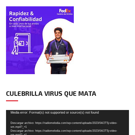
CULEBRILLA VIRUS QUE MATA
Reproductor
Media error: Format(s) not supported or source(s) not found
de
Descargar archivo: https://radiomelodia.com/wp-content/uploads/2023/04/2T5j-video-
vídeo
sm.mp4?_=1
Descargar archivo: https://radiomelodia.com/wp-content/uploads/2023/04/2T5j-video-
sm.mp4?_=1