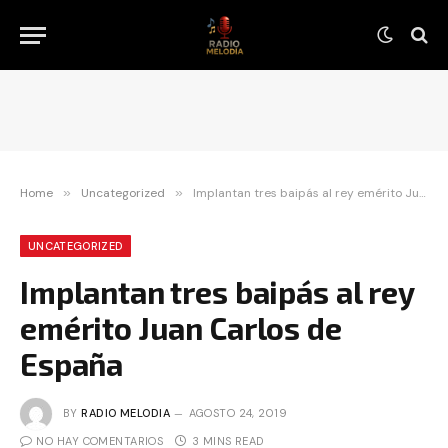
Home
»
Uncategorized
»
Implantan tres baipás al rey emérito Juan Carlos de España
UNCATEGORIZED
Implantan tres baipás al rey
emérito Juan Carlos de
España
BY
RADIO MELODIA
AGOSTO 24, 2019
NO HAY COMENTARIOS
3 MINS READ