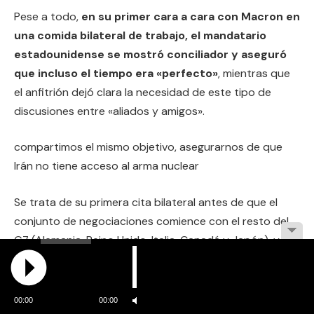
Pese a todo,
en su primer cara a cara con Macron en
una comida bilateral de trabajo, el mandatario
estadounidense se mostró conciliador y aseguró
que incluso el tiempo era «perfecto»
, mientras que
el anfitrión dejó clara la necesidad de este tipo de
discusiones entre «aliados y amigos».
compartimos el mismo objetivo, asegurarnos de que
Irán no tiene acceso al arma nuclear
Se trata de su primera cita bilateral antes de que el
conjunto de negociaciones comience con el resto del
G7 (Alemania, Reino Unido, Italia, Canadá y Japón), y
sirvió para que ambos tomaran el pulso a sus
respectivas posturas.
00:00
00:00
La situación en Libia, Siria, Ucrania, Corea del Norte