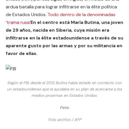
ardua batalla para lograr infiltrarse en la élite política
de Estados Unidos.
Todo dentro de la denominadas
‘trama rusa’
En el centro está María Butina, una joven
de 29 años, nacida en Siberia, cuya misión era
infiltrarse en la élite estadounidense a través de su
aparente gusto por las armas y por su militancia en
favor de ellas.
Según el FBI, desde el 2013 Butina había estado en contacto con
un estadounidense que la ayudaba en su plan de acercarse a los
medios proarmas en Estados Unidos.
Foto:
Foto archivo / AFP