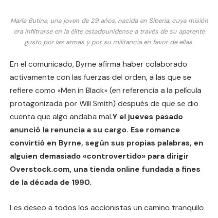
María Butina, una joven de 29 años, nacida en Siberia, cuya misión
era infiltrarse en la élite estadounidense a través de su aparente
gusto por las armas y por su militancia en favor de ellas.
En el comunicado, Byrne afirma haber colaborado
activamente con las fuerzas del orden, a las que se
refiere como «Men in Black» (en referencia a la película
protagonizada por Will Smith) después de que se dio
cuenta que algo andaba mal.
Y el jueves pasado
anunció la renuncia a su cargo. Ese romance
convirtió en Byrne, según sus propias palabras, en
alguien demasiado «controvertido» para dirigir
Overstock.com, una tienda online fundada a fines
de la década de 1990.
Les deseo a todos los accionistas un camino tranquilo