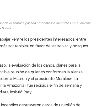
desde la semana pasada combate los incendios en el oriente
 Bolivia.
trabajar «entre los presidentes interesados, entre
 más sostenible» en favor de las selvas y bosques
o, la evaluación de los daños, planes para la
osible reunión de quienes conformen la alianza
esidente Macron y el presidente Morales». La
or la Amazonia» fue recibida el fin de semana y
ta, insistió Pary.
 incendios destruyeron cerca de un millón de