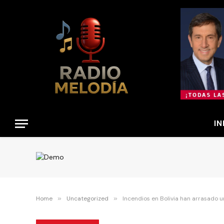
IN
Home
»
Uncategorized
»
Incendios en Bolivia han arrasado u