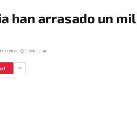
ia han arrasado un mil
ENTARIOS
3 MINS READ
est