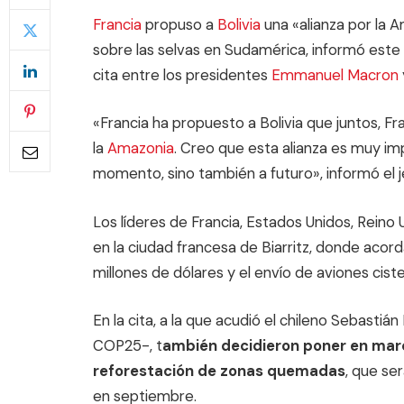
Francia
propuso a
Bolivia
una «alianza por la 
sobre las selvas en Sudamérica, informó este 
cita entre los presidentes
Emmanuel Macron
«Francia ha propuesto a Bolivia que juntos, Fr
la
Amazonia
. Creo que esta alianza es muy im
momento, sino también a futuro», informó el je
Los líderes de Francia, Estados Unidos, Reino 
en la ciudad francesa de Biarritz, donde aco
millones de dólares y el envío de aviones cist
En la cita, a la que acudió el chileno Sebastiá
COP25-, t
ambién decidieron poner en marc
reforestación de zonas quemadas
, que se
en septiembre.