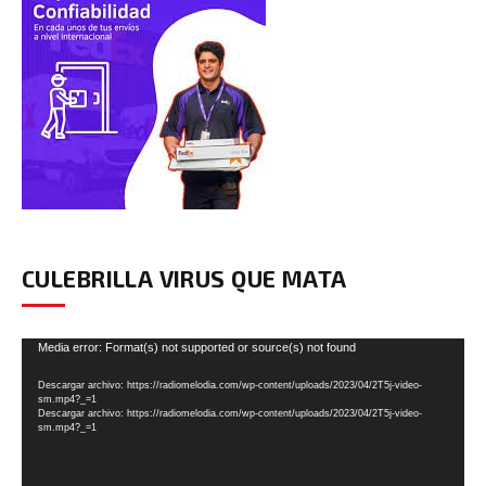
CULEBRILLA VIRUS QUE MATA
Reproductor
Media error: Format(s) not supported or source(s) not found
de
Descargar archivo: https://radiomelodia.com/wp-content/uploads/2023/04/2T5j-video-
vídeo
sm.mp4?_=1
Descargar archivo: https://radiomelodia.com/wp-content/uploads/2023/04/2T5j-video-
sm.mp4?_=1