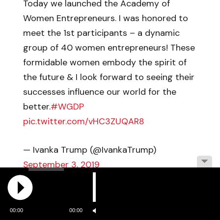
Today we launched the Academy of
Women Entrepreneurs. I was honored to
meet the 1st participants – a dynamic
group of 40 women entrepreneurs! These
formidable women embody the spirit of
the future & I look forward to seeing their
successes influence our world for the
better.
#WGDP
pic.twitter.com/vHC3ZUQAR8
— Ivanka Trump (@IvankaTrump)
September 3, 2019
De hecho, Trump destacó el rol de dos de las mujeres
colombianas que harán parte del programa y le dijo a
una que se dedica a la confección de chaquetas: «Con
00:00
00:00