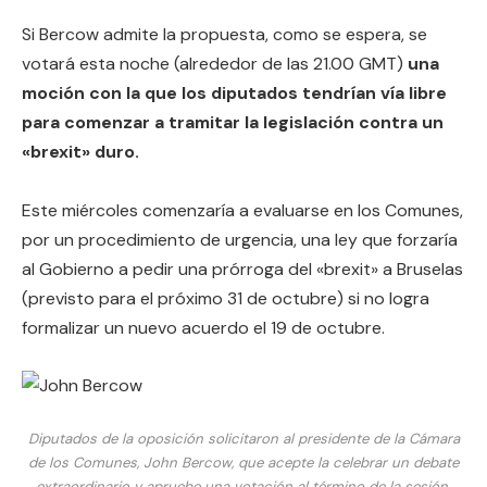
Si Bercow admite la propuesta, como se espera, se
votará esta noche (alrededor de las 21.00 GMT)
una
moción con la que los diputados tendrían vía libre
para comenzar a tramitar la legislación contra un
«brexit» duro.
Este miércoles comenzaría a evaluarse en los Comunes,
por un procedimiento de urgencia, una ley que forzaría
al Gobierno a pedir una prórroga del «brexit» a Bruselas
(previsto para el próximo 31 de octubre) si no logra
formalizar un nuevo acuerdo el 19 de octubre.
Diputados de la oposición solicitaron al presidente de la Cámara
de los Comunes, John Bercow, que acepte la celebrar un debate
extraordinario y apruebe una votación al término de la sesión.