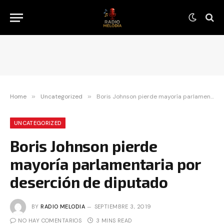
Home
»
Uncategorized
»
Boris Johnson pierde mayoría parlamentaria por deserción de diputado
UNCATEGORIZED
Boris Johnson pierde
mayoría parlamentaria por
deserción de diputado
BY
RADIO MELODIA
SEPTIEMBRE 3, 2019
NO HAY COMENTARIOS
3 MINS READ