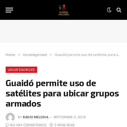
Home
»
Uncategorized
»
Guaidó permite uso de satélites para ubicar grupos armados
UNCATEGORIZED
Guaidó permite uso de
satélites para ubicar grupos
armados
BY
RADIO MELODIA
SEPTIEMBRE 3, 2019
NO HAY COMENTARIOS
3 MINS READ