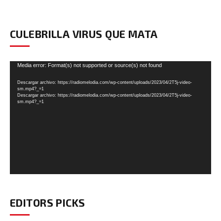
CULEBRILLA VIRUS QUE MATA
Reproductor
Media error: Format(s) not supported or source(s) not found
de
Descargar archivo: https://radiomelodia.com/wp-content/uploads/2023/04/2T5j-video-
vídeo
sm.mp4?_=1
Descargar archivo: https://radiomelodia.com/wp-content/uploads/2023/04/2T5j-video-
sm.mp4?_=1
EDITORS PICKS