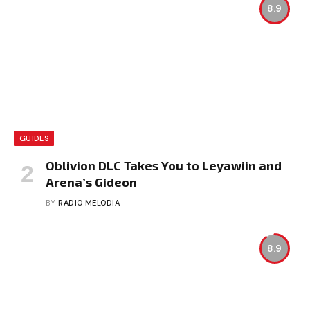
8.9
GUIDES
Oblivion DLC Takes You to Leyawiin and
Arena’s Gideon
BY
RADIO MELODIA
8.9