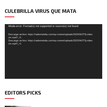
CULEBRILLA VIRUS QUE MATA
Reproductor
Media error: Format(s) not supported or source(s) not found
de
Descargar archivo: https://radiomelodia.com/wp-content/uploads/2023/04/2T5j-video-
vídeo
sm.mp4?_=1
Descargar archivo: https://radiomelodia.com/wp-content/uploads/2023/04/2T5j-video-
sm.mp4?_=1
EDITORS PICKS