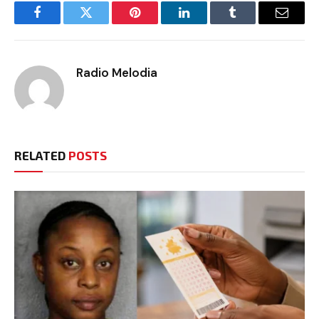
Facebook
Twitter
Pinterest
LinkedIn
Tumblr
Email
Radio Melodia
RELATED
POSTS