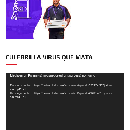
CULEBRILLA VIRUS QUE MATA
Reproductor
Media error: Format(s) not supported or source(s) not found
de
Descargar archivo: https://radiomelodia.com/wp-content/uploads/2023/04/2T5j-video-
vídeo
sm.mp4?_=1
Descargar archivo: https://radiomelodia.com/wp-content/uploads/2023/04/2T5j-video-
sm.mp4?_=1