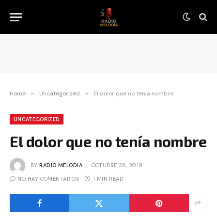
Home
»
Uncategorized
»
El dolor que no tenía nombre
UNCATEGORIZED
El dolor que no tenía nombre
BY
RADIO MELODIA
OCTUBRE 28, 2019
NO HAY COMENTARIOS
1 MIN READ