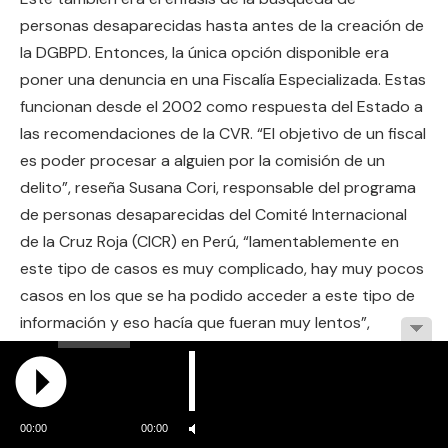
personas desaparecidas hasta antes de la creación de
la DGBPD. Entonces, la única opción disponible era
poner una denuncia en una Fiscalía Especializada. Estas
funcionan desde el 2002 como respuesta del Estado a
las recomendaciones de la CVR. “El objetivo de un fiscal
es poder procesar a alguien por la comisión de un
delito”, reseña Susana Cori, responsable del programa
de personas desaparecidas del Comité Internacional
de la Cruz Roja (CICR) en Perú, “lamentablemente en
este tipo de casos es muy complicado, hay muy pocos
casos en los que se ha podido acceder a este tipo de
información y eso hacía que fueran muy lentos”,
resume.
La más emblemática de las investigaciones judiciales
sobre desaparición es la de La Cantuta. Una mañana de
00:00
00:00