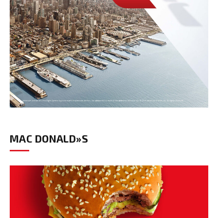
MAC DONALD»S