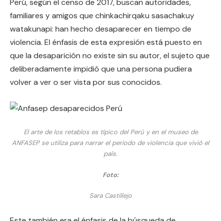
Perú, según el censo de 2017, buscan autoridades,
familiares y amigos que chinkachirqaku sasachakuy
watakunapi: han hecho desaparecer en tiempo de
violencia. El énfasis de esta expresión está puesto en
que la desaparición no existe sin su autor, el sujeto que
deliberadamente impidió que una persona pudiera
volver a ver o ser vista por sus conocidos.
El arte de los retablos es típico del Perú y en el museo de
ANFASEP se utiliza para narrar el periodo de violencia que vivió el
país.
Foto:
Sara Castillejo
Este también era el énfasis de la búsqueda de