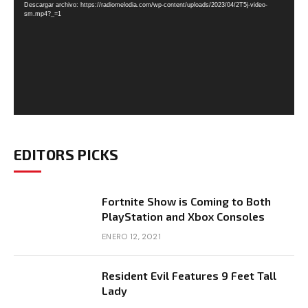
Descargar archivo: https://radiomelodia.com/wp-content/uploads/2023/04/2T5j-video-
sm.mp4?_=1
EDITORS PICKS
Fortnite Show is Coming to Both
PlayStation and Xbox Consoles
ENERO 12, 2021
Resident Evil Features 9 Feet Tall
Lady