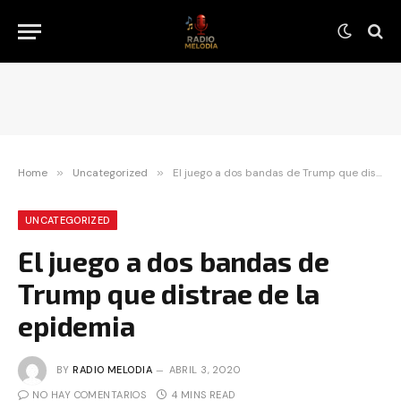
Home
»
Uncategorized
»
El juego a dos bandas de Trump que distrae de la epidemia
UNCATEGORIZED
El juego a dos bandas de
Trump que distrae de la
epidemia
BY
RADIO MELODIA
ABRIL 3, 2020
NO HAY COMENTARIOS
4 MINS READ