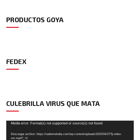
PRODUCTOS GOYA
FEDEX
CULEBRILLA VIRUS QUE MATA
Reproductor
Media error: Format(s) not supported or source(s) not found
de
Descargar archivo: https://radiomelodia.com/wp-content/uploads/2023/04/2T5j-video-
vídeo
sm.mp4?_=1