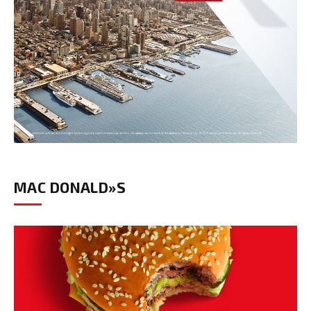
MAC DONALD»S