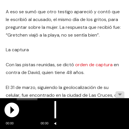
A eso se sumó que otro testigo apareció y contó que
le escribió al acusado, el mismo día de los gritos, para
preguntar sobre la mujer. La respuesta que recibió fue:
“Gretchen viajó a la playa, no se sentía bien”.
La captura
Con las pistas reunidas, se dictó
orden de captura
en
contra de David, quien tiene 48 años.
El 31 de marzo, siguiendo la geolocalización de su
celular, fue encontrado en la ciudad de Las Cruces, del
estado de Nuevo México.
Oficialmente, se le acusó de homicidio en segundo
00:00
00:00
grado y secuestro, y
permanece en el centro