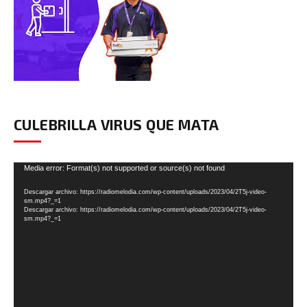
CULEBRILLA VIRUS QUE MATA
Reproductor
Media error: Format(s) not supported or source(s) not found
de
Descargar archivo: https://radiomelodia.com/wp-content/uploads/2023/04/2T5j-video-
vídeo
sm.mp4?_=1
Descargar archivo: https://radiomelodia.com/wp-content/uploads/2023/04/2T5j-video-
sm.mp4?_=1