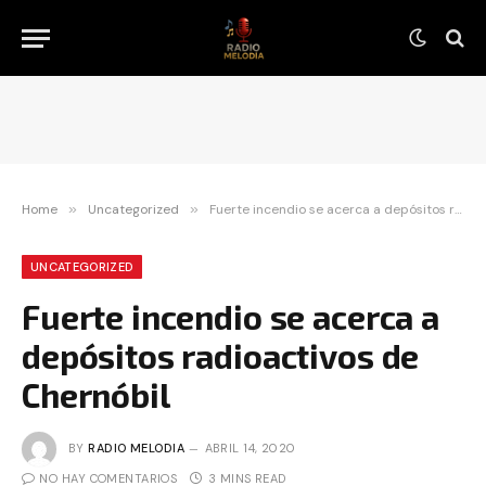
Home
»
Uncategorized
»
Fuerte incendio se acerca a depósitos radioactivos de Chernóbil
UNCATEGORIZED
Fuerte incendio se acerca a
depósitos radioactivos de
Chernóbil
BY
RADIO MELODIA
ABRIL 14, 2020
NO HAY COMENTARIOS
3 MINS READ