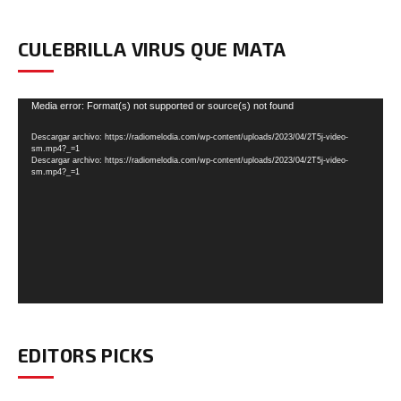
CULEBRILLA VIRUS QUE MATA
Reproductor
Media error: Format(s) not supported or source(s) not found
de
Descargar archivo: https://radiomelodia.com/wp-content/uploads/2023/04/2T5j-video-
vídeo
sm.mp4?_=1
Descargar archivo: https://radiomelodia.com/wp-content/uploads/2023/04/2T5j-video-
sm.mp4?_=1
EDITORS PICKS